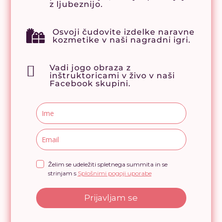
z ljubeznijo.
Osvoji čudovite izdelke naravne

kozmetike v naši nagradni igri.

Vadi jogo obraza z
inštruktoricami v živo v naši
Facebook skupini.
Želim se udeležiti spletnega summita in se
strinjam s
Splošnimi pogoji uporabe
Prijavljam se