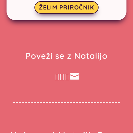
ŽELIM PRIROČNIK
Poveži se z Natalijo



