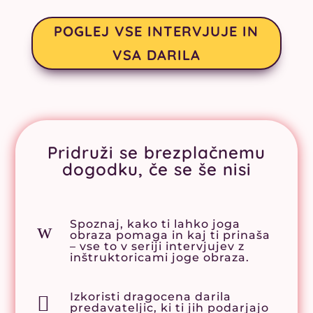
POGLEJ VSE INTERVJUJE IN
VSA DARILA
Pridruži se brezplačnemu
dogodku, če se še nisi
Spoznaj, kako ti lahko joga
w
obraza pomaga in kaj ti prinaša
– vse to v seriji intervjujev z
inštruktoricami joge obraza.
Izkoristi dragocena darila

predavateljic, ki ti jih podarjajo