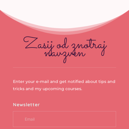
Zasij od znotraj
navzven
Enter your e-mail and get notified about tips and
tricks and my upcoming courses.
Newsletter