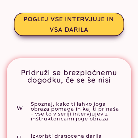
POGLEJ VSE INTERVJUJE IN
VSA DARILA
Pridruži se brezplačnemu
dogodku, če se še nisi
Spoznaj, kako ti lahko joga
w
obraza pomaga in kaj ti prinaša
– vse to v seriji intervjujev z
inštruktoricami joge obraza.
Izkoristi dragocena darila